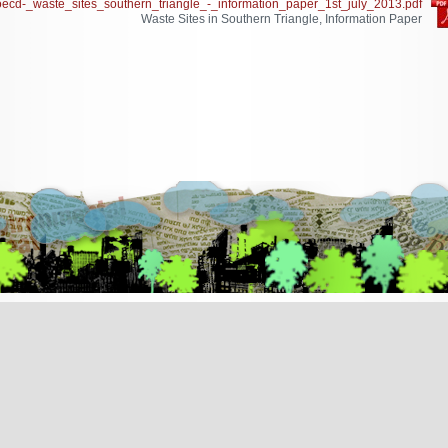
oecd-_waste_sites_southern_triangle_-_information_paper_1st_july_2013.pdf
Waste Sites in Southern Triangle, Information Paper