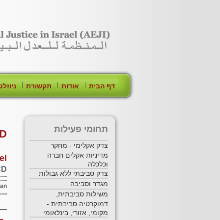
[Skip Header and Navigation]
[Jump to Main Content]
|
|
|
דף הבית
אודות
תקשורת
ניוזלט
תחומי פעילות
D
צדק אקלימי - מחקר
מדיניות אקלים חברה
el
וכלכלה
CD
צדק סביבתי ללא גבולות
מגדר וסביבה
ran
משילות סביבתית,
דמוקרטיה סביבתית -
מקומי, אזורי, בינלאומי