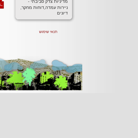
מדיניות צדק סביבתי -
ניירות עמדה,דוחות מחקר,
דיונים
תנאי שימוש
[Jump to Top]
[Jump to Main Content]