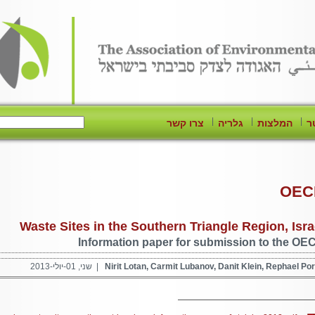
|
|
|
ר
המלצות
גלריה
צרו קשר
OEC
Waste Sites in the Southern Triangle Region, Isra
Information paper for submission to the OE
Nirit Lotan, Carmit Lubanov, Danit Klein, Rephael Po
| שני, 01-יולי-2013