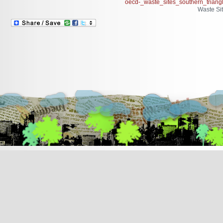
oecd-_waste_sites_southern_tri
Waste