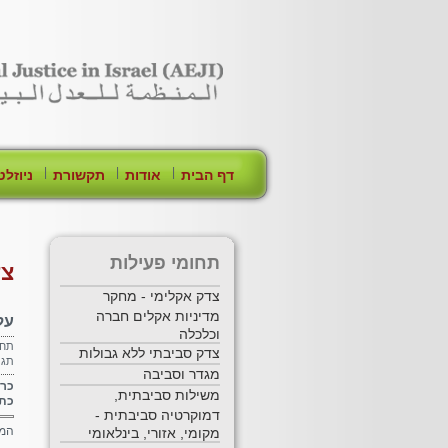
[Skip Header and Navigation]
[Jump to Main Content]
|
|
|
דף הבית
אודות
תקשורת
ניוזלט
תחומי פעילות
צד
צדק אקלימי - מחקר
מדיניות אקלים חברה
על
וכלכלה
תחו
צדק סביבתי ללא גבולות
תגי
מגדר וסביבה
כרמ
משילות סביבתית,
כתב 
דמוקרטיה סביבתית -
המא
מקומי, אזורי, בינלאומי