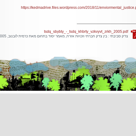
https://kedmadrive.files.wordpress.com/2018/11/enviormental_justice.
tsdq_sbybty_-_tsdq_khbrty_vzkvyvt_zrkh_2005.pdf
צדק סביבתי : בין צדק חברתי וזכויות אזרח, מאמר יסוד בתחום מאת כרמית לובנוב, 2005