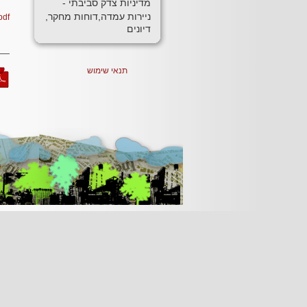
מדיניות צדק סביבתי -
ניירות עמדה,דוחות מחקר,
pdf
דיונים
תנאי שימוש
[Jump to Top]
[Jump to Main Content]