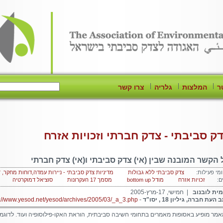
|
|
|
ר
המלצות
גלריה
צרו קשר
ק סביבתי - צדק חברתי וזכויות אזרח
 הקשר המובנה שבין (אי) צדק סביבתי ו(אי) צדק חברתי
מי פעילות:
צדק סביבתי ללא גבולות
מדיניות צדק סביבתי - ניירות עמדה,דוחות מחקר, ד
ם:
זכויות אזרח
מודל bottom up
מסמך 17 העקרונות
סוציאל דמוקרטיה
ית לובנוב
| חמישי, 17-מרץ-2005
העת חברה, גיליון 18 , יסו"ד
-
p://www.yesod.net/yesod/archives/2005/03/_a_3.php
מר מופיע באסופות מאמרים בתחומי חשיבה סביבתית, הוראת האקו-פילוסופיה ועוד. לדוגמ