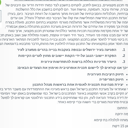
מי תכנון מקצועיים, בבואם לתכנן, לוקחים בחשבון לצד כמות יחידות הדיור גם היבטים של
ורה, שירותי ציבור, תעסוקה, נגישות ועוד. הם לוקחים בחשבון את כלל ההשלכות
רתיות, הכלכליות והסביבתיות של תוכניות מתוך מחשבה על רווחת הציבור. כיום, בעידן
ועדות התכנון החדשות המחלישות את קולו של הציבור כמו הותמ"ל והות"ל, אנו עדים
ומה של מדיניות ממשלתית אשר מתעלמת מגורמי המקצוע בתחום התכנון, פועלת בצורה
נית וכך מפקירה את עתידם של הדורות הבאים.מערכת התכנון מתנהלת באופן אבסורדי,
ר יד אחת מקדמת ומתכננת תכניות מתאר כוללניות שמטרתן תכנון מקצועי, ארוך טווח
ראי עם מבט צופה פני העתיד, בעוד היד השנייה עוקפת, משנה ומזלזלת שוב ושוב באותן תכני
ה ביטוי מטריד לחוסר אמון בתכנון המקצועי. תכנון ובנייה בניגוד לתוכניות המתאר הארציות
וה חוסר אמון במקצועיותו של התכנון ונוגדת לחלוטין את מהותו
.
הדבר מתבטא בדוגמאות הבא
1. הפגיעה בעיר ירושלים ובנופה בעקבות בנייה בהרים ממערב לעיר
2. הפקרת יישובי הנגב על-ידי הקמת יישובים מחוץ לערים הקיימות
3. היעדר מדיניות כוללת ברשות להתחדשות עירונית
כך אנו קוראים לך ליישום תכנית אופרטיבית ואימוץ את הצעדים הבאים:
חיזוק היציבות העירונית
חיזוק הפריפריה
יצירת מנהיגות תכנונית לאומית אחת בראשות מנהל התכנון
 שאחראי על מערכת התכנון בישראל ושם בראש מעייניו את ההתמודדות עם משבר הדיור בקר
ע הקיים בקרב אנשי המקצוע באיגוד המתכננים בישראל. כמי שמושפעים באופן ישיר ויומיומי
ית דירה בעתיד הנראה לעין, והן כמי שמחזיקים בידע התכנוני הרלוונטי אנו קוראים לך לפועל
בטיח פתרונות מגורים ברי השגה וברי קיימא כאחד.
החתום:
ה ירוקה
ותה לכלכלה בת קיימא
1 דקות