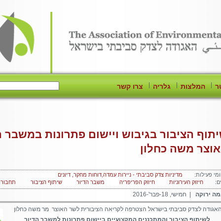
|
|
|
ר
המלצות
גלריה
צרו קשר
תוף הציבור בגיבוש ויישום פתרונות במשבר ה
וצר משה כחלון
מי פעילות:
מדיניות צדק סביבתי - ניירות עמדה,דוחות מחקר, דיונים
ם:
חיזוק העירוניות
חיזוק הפריפריה
משבר הדיור
שיתוף הציבור
תחבורה
ה ירוקה
| חמישי, 18-פבר'-2016
אגודה לצדק סביבתי בישראל הצטרפה לקריאה הציבורית לשר האוצר מר משה כחלון
לשיתוף הציבור והמתכננים המקצועיים ביישום פתרונות למשבר הדיור