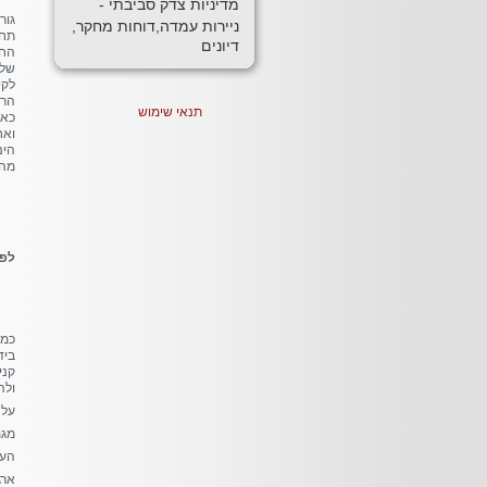
מדיניות צדק סביבתי -
גור
ניירות עמדה,דוחות מחקר,
תחב
דיונים
החב
של 
לקי
הרס
תנאי שימוש
כאש
ואח
הינ
מהו
לפי
כמי
ביד
קני
ולה
על 
מגמ
העמ
ארגון 5