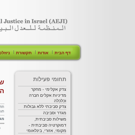
[Skip Header and Navigation]
[Jump to Main Content]
|
|
|
דף הבית
אודות
תקשורת
ניוזלט
תחומי פעילות
שי
צדק אקלימי - מחקר
הא
מדיניות אקלים חברה
וכלכלה
צדק סביבתי ללא גבולות
תחו
תגי
מגדר וסביבה
משילות סביבתית,
מגמ
דמוקרטיה סביבתית -
ה
מקומי, אזורי, בינלאומי