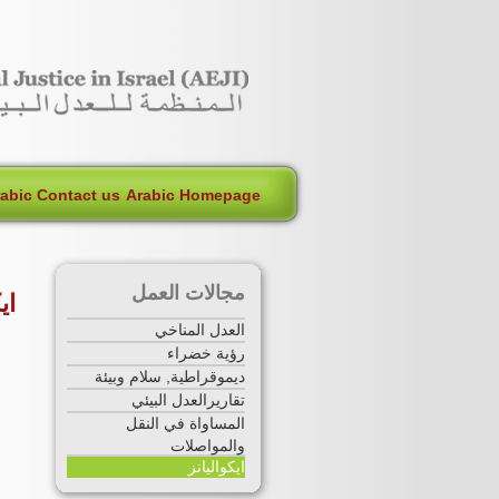
[Skip Header and Navigation]
[Jump to Main Content]
rabic Contact us
Arabic Homepage
مجالات العمل
اي
العدل المناخي
رؤية خضراء
ديموقراطية, سلام وبيئة
تقاريرالعدل البيئي
المساواة في النقل
والمواصلات
ايكواليانز